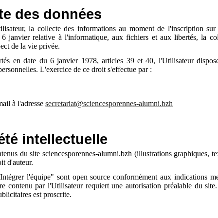
ecte des données
isateur, la collecte des informations au moment de l'inscription sur l
anvier relative à l'informatique, aux fichiers et aux libertés, la col
ect de la vie privée.
tés en date du 6 janvier 1978, articles 39 et 40, l'Utilisateur dispose
rsonnelles. L'exercice de ce droit s'effectue par :
ail à l'adresse
secretariat@sciencesporennes-alumni.bzh
été intellectuelle
ntenus du site sciencesporennes-alumni.bzh (illustrations graphiques, t
oit d'auteur.
 "Intégrer l'équipe" sont open source conformément aux indications me
re contenu par l'Utilisateur requiert une autorisation préalable du site.
icitaires est proscrite.