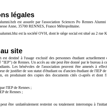
ons légales
-alumni.bzh est assurée par l'association Sciences Po Rennes Alumni e
uchesse Anne, 35700 RENNES, France Métropolitaine.
salumni.bhz est la société OVH, dont le siège social est situé au 2 ru
 au site
 est destiné à l'usage exclusif des personnes étudiant actuellement o
é "IEP") de Rennes. Un accès au site peut être donné par le bureau à ce
tudiants. Les bénévoles de l'association peuvent être amenés à effec
ur de justifier de son statut d'étudiant ou d'ancien étudiant de l'IEP de
on, en produisant des copies des documents cités ci-après et dont l'a
é par l'IEP de Rennes ;
'IEP de Rennes ;
peut être unilatéralement restreint ou totalement interrompu à l'initi