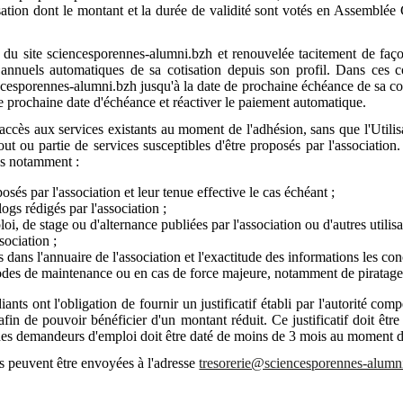
ation dont le montant et la durée de validité sont votés en Assemblée 
s du site sciencesporennes-alumni.bzh et renouvelée tacitement de faço
nnuels automatiques de sa cotisation depuis son profil. Dans ces con
ncesporennes-alumni.bzh jusqu'à la date de prochaine échéance de sa cotis
e prochaine date d'échéance et réactiver le paiement automatique.
'accès aux services existants au moment de l'adhésion, sans que l'Utilis
out ou partie de services susceptibles d'être proposés par l'association
pas notamment :
és par l'association et leur tenue effective le cas échéant ;
logs rédigés par l'association ;
loi, de stage ou d'alternance publiées par l'association ou d'autres utilisa
sociation ;
rs dans l'annuaire de l'association et l'exactitude des informations les con
riodes de maintenance ou en cas de force majeure, notamment de piratage
nts ont l'obligation de fournir un justificatif établi par l'autorité compé
fin de pouvoir bénéficier d'un montant réduit. Ce justificatif doit être
tif des demandeurs d'emploi doit être daté de moins de 3 mois au moment d
s peuvent être envoyées à l'adresse
tresorerie@sciencesporennes-alumn